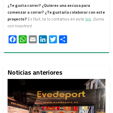
¿Te gusta correr? ¿Quieres una excusa para
comenzar a correr? ¿Te gustaría colaborar con este
proyecto?
Es fácil, te lo contamos en este
link
. ¡Suma
con nosotros!
F
W
E
Li
T
C
ac
h
m
nk
wi
o
e
at
ail
e
tt
m
b
s
dI
er
p
o
A
n
ar
Noticias anteriores
ok
p
tir
p